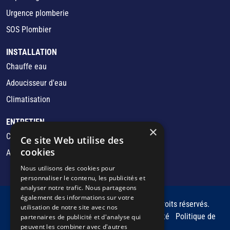
Urgence plomberie
SOS Plombier
INSTALLATION
Chauffe eau
Adoucisseur d'eau
Climatisation
ENTRETIEN
×
Chauffage/Chaudière
Ce site Web utilise des
cookies
Adoucisseur d'eau
Nous utilisons des cookies pour
personnaliser le contenu, les publicités et
analyser notre trafic. Nous partageons
également des informations sur votre
Copyright © 2026 LEMAN ENERGIE. Tous droits réservés.
utilisation de notre site avec nos
Mentions légales
Politique de confidentialité
Politique de
partenaires de publicité et d'analyse qui
peuvent les combiner avec d'autres
cookies