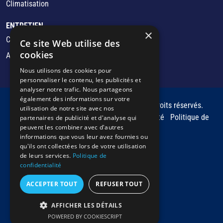
Climatisation
ENTRETIEN
×
Chauffage/Chaudière
Ce site Web utilise des
cookies
Adoucisseur d'eau
Nous utilisons des cookies pour
personnaliser le contenu, les publicités et
analyser notre trafic. Nous partageons
également des informations sur votre
Copyright © 2026 LEMAN ENERGIE. Tous droits réservés.
utilisation de notre site avec nos
Mentions légales
Politique de confidentialité
Politique de
partenaires de publicité et d'analyse qui
peuvent les combiner avec d'autres
cookies
informations que vous leur avez fournies ou
qu'ils ont collectées lors de votre utilisation
de leurs services.
Politique de
confidentialité
ACCEPTER TOUT
REFUSER TOUT
AFFICHER LES DÉTAILS
POWERED BY COOKIESCRIPT