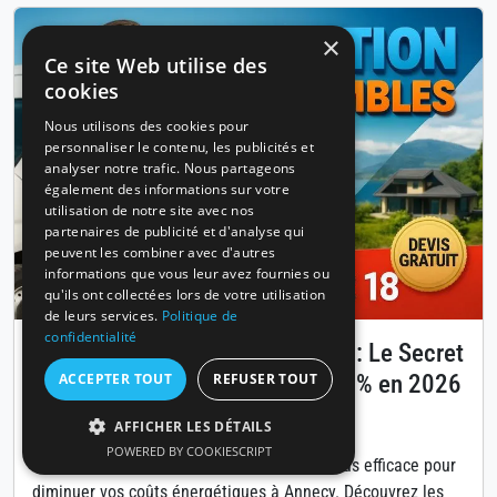
×
Ce site Web utilise des
cookies
Nous utilisons des cookies pour
personnaliser le contenu, les publicités et
analyser notre trafic. Nous partageons
également des informations sur votre
utilisation de notre site avec nos
partenaires de publicité et d'analyse qui
peuvent les combiner avec d'autres
informations que vous leur avez fournies ou
qu'ils ont collectées lors de votre utilisation
de leurs services.
Politique de
confidentialité
Isolation des combles à Annecy : Le Secret
pour Réduire Vos Factures de 30% en 2026
ACCEPTER TOUT
REFUSER TOUT
Publié le 14 avril 2026
AFFICHER LES DÉTAILS
POWERED BY COOKIESCRIPT
L'isolation des combles est la solution la plus efficace pour
diminuer vos coûts énergétiques à Annecy. Découvrez les