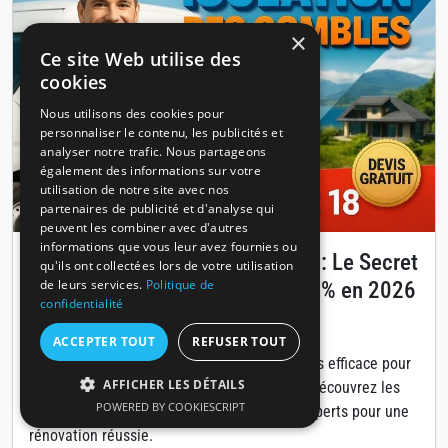
×
Ce site Web utilise des
cookies
Nous utilisons des cookies pour
personnaliser le contenu, les publicités et
analyser notre trafic. Nous partageons
également des informations sur votre
utilisation de notre site avec nos
partenaires de publicité et d'analyse qui
peuvent les combiner avec d'autres
informations que vous leur avez fournies ou
Isolation des combles à Annecy : Le Secret
qu'ils ont collectées lors de votre utilisation
de leurs services.
Politique de
pour Réduire Vos Factures de 30% en 2026
confidentialité
Publié le 14 avril 2026
ACCEPTER TOUT
REFUSER TOUT
L'isolation des combles est la solution la plus efficace pour
AFFICHER LES DÉTAILS
diminuer vos coûts énergétiques à Annecy. Découvrez les
POWERED BY COOKIESCRIPT
matériaux, aides financières et conseils d'experts pour une
rénovation réussie.