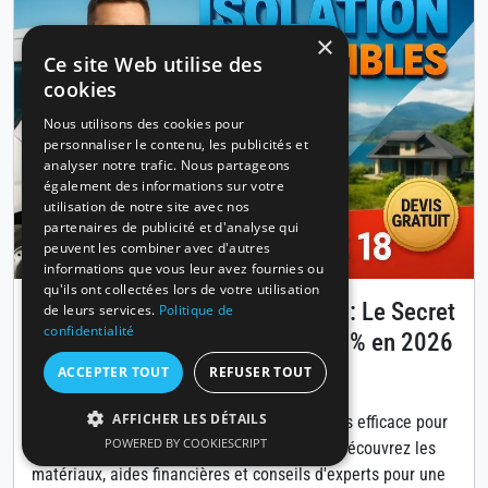
×
Ce site Web utilise des
cookies
Nous utilisons des cookies pour
personnaliser le contenu, les publicités et
analyser notre trafic. Nous partageons
également des informations sur votre
utilisation de notre site avec nos
partenaires de publicité et d'analyse qui
peuvent les combiner avec d'autres
informations que vous leur avez fournies ou
qu'ils ont collectées lors de votre utilisation
Isolation des combles à Annecy : Le Secret
de leurs services.
Politique de
confidentialité
pour Réduire Vos Factures de 30% en 2026
ACCEPTER TOUT
REFUSER TOUT
Publié le 14 avril 2026
AFFICHER LES DÉTAILS
L'isolation des combles est la solution la plus efficace pour
POWERED BY COOKIESCRIPT
diminuer vos coûts énergétiques à Annecy. Découvrez les
matériaux, aides financières et conseils d'experts pour une