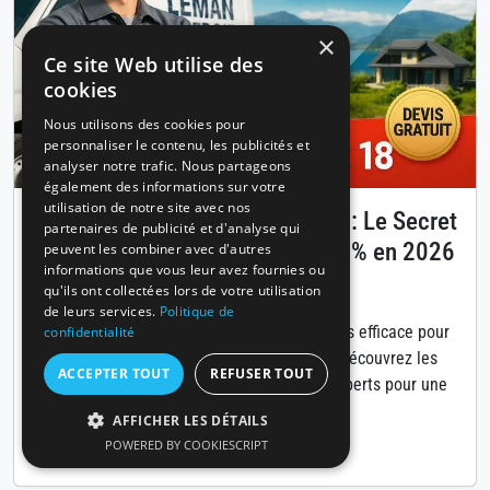
×
Ce site Web utilise des
cookies
Nous utilisons des cookies pour
personnaliser le contenu, les publicités et
analyser notre trafic. Nous partageons
également des informations sur votre
utilisation de notre site avec nos
Isolation des combles à Annecy : Le Secret
partenaires de publicité et d'analyse qui
pour Réduire Vos Factures de 30% en 2026
peuvent les combiner avec d'autres
informations que vous leur avez fournies ou
Publié le 14 avril 2026
qu'ils ont collectées lors de votre utilisation
de leurs services.
Politique de
L'isolation des combles est la solution la plus efficace pour
confidentialité
diminuer vos coûts énergétiques à Annecy. Découvrez les
ACCEPTER TOUT
REFUSER TOUT
matériaux, aides financières et conseils d'experts pour une
rénovation réussie.
AFFICHER LES DÉTAILS
POWERED BY COOKIESCRIPT
Lire notre guide →