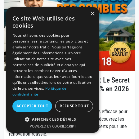
×
Ce site Web utilise des
cookies
Nous utilisons des cookies pour
personnaliser le contenu, les publicités et
analyser notre trafic. Nous partageons
également des informations sur votre
utilisation de notre site avec nos
partenaires de publicité et d'analyse qui
peuvent les combiner avec d'autres
informations que vous leur avez fournies ou
Isolation des combles à Annecy : Le Secret
qu'ils ont collectées lors de votre utilisation
pour Réduire Vos Factures de 30% en 2026
de leurs services.
Politique de
confidentialité
Publié le 14 avril 2026
ACCEPTER TOUT
REFUSER TOUT
L'isolation des combles est la solution la plus efficace pour
diminuer vos coûts énergétiques à Annecy. Découvrez les
AFFICHER LES DÉTAILS
matériaux, aides financières et conseils d'experts pour une
POWERED BY COOKIESCRIPT
rénovation réussie.