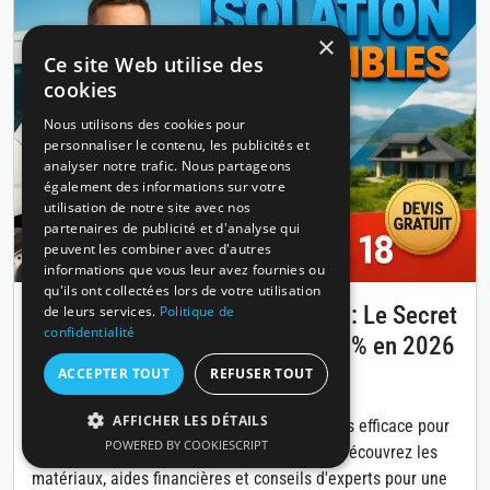
×
Ce site Web utilise des
cookies
Nous utilisons des cookies pour
personnaliser le contenu, les publicités et
analyser notre trafic. Nous partageons
également des informations sur votre
utilisation de notre site avec nos
partenaires de publicité et d'analyse qui
peuvent les combiner avec d'autres
informations que vous leur avez fournies ou
qu'ils ont collectées lors de votre utilisation
Isolation des combles à Annecy : Le Secret
de leurs services.
Politique de
confidentialité
pour Réduire Vos Factures de 30% en 2026
ACCEPTER TOUT
REFUSER TOUT
Publié le 14 avril 2026
AFFICHER LES DÉTAILS
L'isolation des combles est la solution la plus efficace pour
POWERED BY COOKIESCRIPT
diminuer vos coûts énergétiques à Annecy. Découvrez les
matériaux, aides financières et conseils d'experts pour une