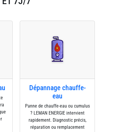
 ET 7J/7
au
Dépannage chauffe-
eau
te
éra
Panne de chauffe-eau ou cumulus
que
? LEMAN ENERGIE intervient
er
rapidement. Diagnostic précis,
réparation ou remplacement