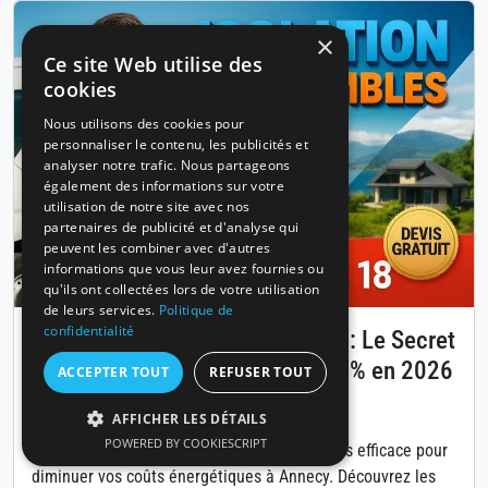
×
Ce site Web utilise des
cookies
Nous utilisons des cookies pour
personnaliser le contenu, les publicités et
analyser notre trafic. Nous partageons
également des informations sur votre
utilisation de notre site avec nos
partenaires de publicité et d'analyse qui
peuvent les combiner avec d'autres
informations que vous leur avez fournies ou
qu'ils ont collectées lors de votre utilisation
de leurs services.
Politique de
confidentialité
Isolation des combles à Annecy : Le Secret
pour Réduire Vos Factures de 30% en 2026
ACCEPTER TOUT
REFUSER TOUT
Publié le 14 avril 2026
AFFICHER LES DÉTAILS
POWERED BY COOKIESCRIPT
L'isolation des combles est la solution la plus efficace pour
diminuer vos coûts énergétiques à Annecy. Découvrez les