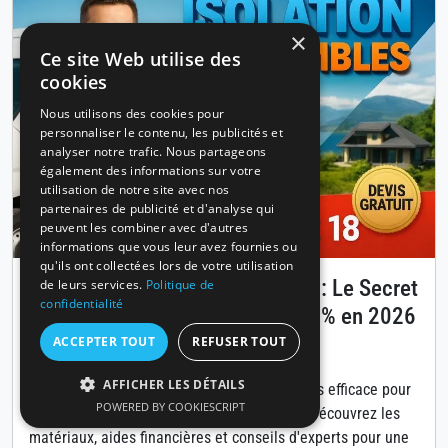
×
Ce site Web utilise des
cookies
Nous utilisons des cookies pour
personnaliser le contenu, les publicités et
analyser notre trafic. Nous partageons
également des informations sur votre
utilisation de notre site avec nos
partenaires de publicité et d'analyse qui
peuvent les combiner avec d'autres
informations que vous leur avez fournies ou
qu'ils ont collectées lors de votre utilisation
Isolation des combles à Annecy : Le Secret
de leurs services.
Politique de
confidentialité
pour Réduire Vos Factures de 30% en 2026
ACCEPTER TOUT
REFUSER TOUT
Publié le 14 avril 2026
AFFICHER LES DÉTAILS
L'isolation des combles est la solution la plus efficace pour
POWERED BY COOKIESCRIPT
diminuer vos coûts énergétiques à Annecy. Découvrez les
matériaux, aides financières et conseils d'experts pour une