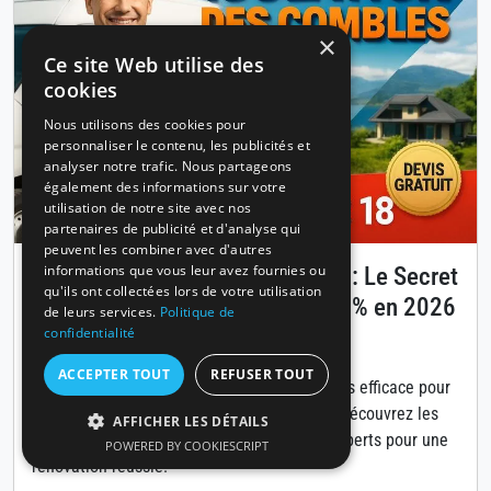
×
Ce site Web utilise des
cookies
Nous utilisons des cookies pour
personnaliser le contenu, les publicités et
analyser notre trafic. Nous partageons
également des informations sur votre
utilisation de notre site avec nos
partenaires de publicité et d'analyse qui
peuvent les combiner avec d'autres
informations que vous leur avez fournies ou
Isolation des combles à Annecy : Le Secret
qu'ils ont collectées lors de votre utilisation
pour Réduire Vos Factures de 30% en 2026
de leurs services.
Politique de
confidentialité
Publié le 14 avril 2026
ACCEPTER TOUT
REFUSER TOUT
L'isolation des combles est la solution la plus efficace pour
diminuer vos coûts énergétiques à Annecy. Découvrez les
AFFICHER LES DÉTAILS
matériaux, aides financières et conseils d'experts pour une
POWERED BY COOKIESCRIPT
rénovation réussie.