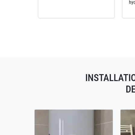
hyd
INSTALLATI
DE