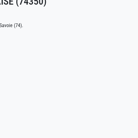
ISE (74350)
Savoie (74).