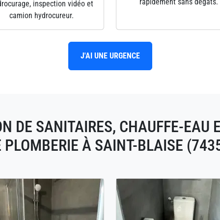
rapidement sans dégâts.
rocurage, inspection vidéo et
camion hydrocureur.
J'AI UNE URGENCE
ON DE SANITAIRES, CHAUFFE-EAU 
 PLOMBERIE À SAINT-BLAISE (743