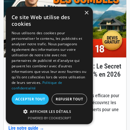
×
Ce site Web utilise des
cookies
Nous utilisons des cookies pour
personnaliser le contenu, les publicités et
analyser notre trafic. Nous partageons
également des informations sur votre
utilisation de notre site avec nos
partenaires de publicité et d'analyse qui
Isolation des combles à Annecy : Le Secret
peuvent les combiner avec d'autres
informations que vous leur avez fournies ou
pour Réduire Vos Factures de 30% en 2026
qu'ils ont collectées lors de votre utilisation
de leurs services.
Politique de
Publié le 14 avril 2026
confidentialité
L'isolation des combles est la solution la plus efficace pour
ACCEPTER TOUT
REFUSER TOUT
diminuer vos coûts énergétiques à Annecy. Découvrez les
matériaux, aides financières et conseils d'experts pour une
AFFICHER LES DÉTAILS
rénovation réussie.
POWERED BY COOKIESCRIPT
Lire notre guide →