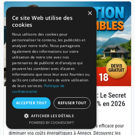
×
Ce site Web utilise des
cookies
Nous utilisons des cookies pour
personnaliser le contenu, les publicités et
analyser notre trafic. Nous partageons
également des informations sur votre
utilisation de notre site avec nos
partenaires de publicité et d'analyse qui
peuvent les combiner avec d'autres
informations que vous leur avez fournies ou
qu'ils ont collectées lors de votre utilisation
de leurs services.
Politique de
confidentialité
Isolation des combles à Annecy : Le Secret
pour Réduire Vos Factures de 30% en 2026
ACCEPTER TOUT
REFUSER TOUT
Publié le 14 avril 2026
AFFICHER LES DÉTAILS
POWERED BY COOKIESCRIPT
L'isolation des combles est la solution la plus efficace pour
diminuer vos coûts énergétiques à Annecy. Découvrez les