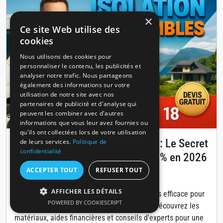
×
Ce site Web utilise des
cookies
Nous utilisons des cookies pour
personnaliser le contenu, les publicités et
analyser notre trafic. Nous partageons
également des informations sur votre
utilisation de notre site avec nos
partenaires de publicité et d'analyse qui
peuvent les combiner avec d'autres
informations que vous leur avez fournies ou
qu'ils ont collectées lors de votre utilisation
Isolation des combles à Annecy : Le Secret
de leurs services.
Politique de
confidentialité
pour Réduire Vos Factures de 30% en 2026
ACCEPTER TOUT
REFUSER TOUT
Publié le 14 avril 2026
AFFICHER LES DÉTAILS
L'isolation des combles est la solution la plus efficace pour
POWERED BY COOKIESCRIPT
diminuer vos coûts énergétiques à Annecy. Découvrez les
matériaux, aides financières et conseils d'experts pour une