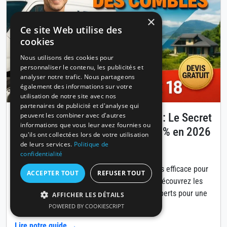
×
Ce site Web utilise des
cookies
Nous utilisons des cookies pour
personnaliser le contenu, les publicités et
analyser notre trafic. Nous partageons
également des informations sur votre
utilisation de notre site avec nos
partenaires de publicité et d'analyse qui
Isolation des combles à Annecy : Le Secret
peuvent les combiner avec d'autres
informations que vous leur avez fournies ou
pour Réduire Vos Factures de 30% en 2026
qu'ils ont collectées lors de votre utilisation
de leurs services.
Politique de
Publié le 14 avril 2026
confidentialité
L'isolation des combles est la solution la plus efficace pour
ACCEPTER TOUT
REFUSER TOUT
diminuer vos coûts énergétiques à Annecy. Découvrez les
matériaux, aides financières et conseils d'experts pour une
AFFICHER LES DÉTAILS
rénovation réussie.
POWERED BY COOKIESCRIPT
Lire notre guide →