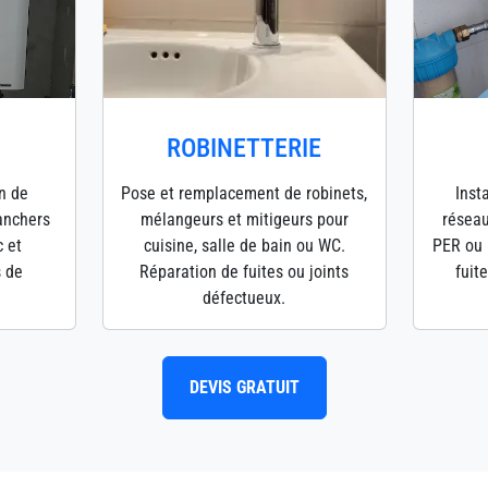
ROBINETTERIE
en de
Pose et remplacement de robinets,
Inst
lanchers
mélangeurs et mitigeurs pour
réseau
c et
cuisine, salle de bain ou WC.
PER ou 
s de
Réparation de fuites ou joints
fuit
défectueux.
DEVIS GRATUIT