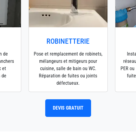
ROBINETTERIE
en de
Pose et remplacement de robinets,
Inst
lanchers
mélangeurs et mitigeurs pour
réseau
c et
cuisine, salle de bain ou WC.
PER ou 
s de
Réparation de fuites ou joints
fuit
défectueux.
DEVIS GRATUIT