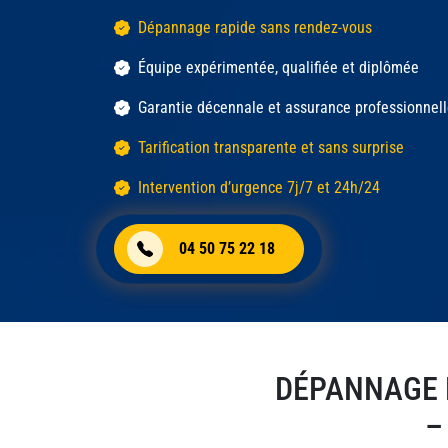
Dépannage rapide sans rendez-vous
Équipe expérimentée, qualifiée et diplômée
Garantie décennale et assurance professionnel
Tarification transparente et sans surprise
Intervention d’urgence 7j/7 et 24h/24
04 50 75 22 18
DÉPANNAGE 
–